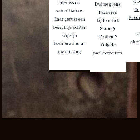
wac
nieuws en
Duitse grens.
Be
actualiteiten.
Parkeren
kass
Laat gerust een
tijdens het
berichtje achter,
Scrooge
v
wij zijn
Festival?
okto
benieuwd naar
Volg de
uw mening.
parkeerroutes.