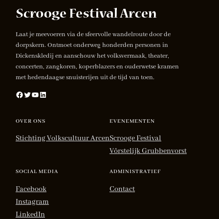
Laat je meevoeren via de sfeervolle wandelroute door de
dorpskern. Ontmoet onderweg honderden personen in
Dickenskledij en aanschouw het volksvermaak, theater,
concerten, zangkoren, koperblazers en ouderwetse kramen
met hedendaagse snuisterijen uit de tijd van toen.
Facebook
Twitter
YouTube
LinkedIn
OVER ONS
EVENEMENTEN
Stichting Volkscultuur Arcen
Scrooge Festival
Vôrstelijk Grubbenvorst
SOCIAL MEDIA
ADMINISTRATIEF
Facebook
Contact
Instagram
LinkedIn