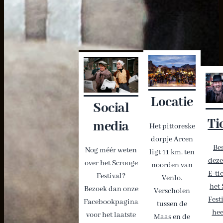
Locatie
Social
Ti
media
Het pittoreske
dorpje Arcen
Bes
Nog méér weten
ligt 11 km. ten
deze
over het Scrooge
noorden van
E-ti
Festival?
Venlo.
het
Bezoek dan onze
Verscholen
Fest
Facebookpagina
tussen de
hee
voor het laatste
Maas en de