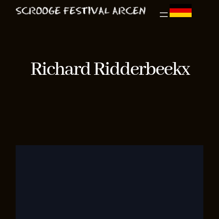
Ga
naar
de
inhoud
Richard Ridderbeekx