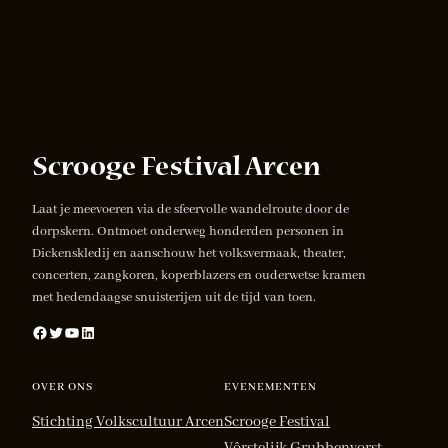
Laat je meevoeren via de sfeervolle wandelroute door de
dorpskern. Ontmoet onderweg honderden personen in
Dickenskledij en aanschouw het volksvermaak, theater,
concerten, zangkoren, koperblazers en ouderwetse kramen
met hedendaagse snuisterijen uit de tijd van toen.
Facebook
Twitter
YouTube
LinkedIn
OVER ONS
EVENEMENTEN
Stichting Volkscultuur Arcen
Scrooge Festival
Vôrstelijk Grubbenvorst